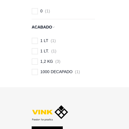
0
1
ACABADO
1 LT
1
1 LT.
1
1,2 KG
3
1000 DECAPADO
1