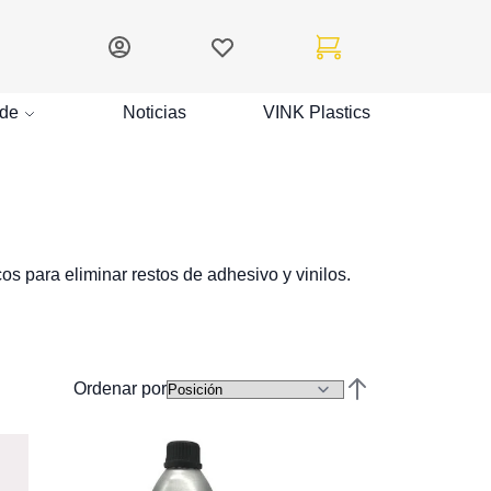
Mi cuenta
Lista de deseos
Mi carrito
de
Noticias
VINK Plastics
s para eliminar restos de adhesivo y vinilos.
Ordenar por
Establecer direcc