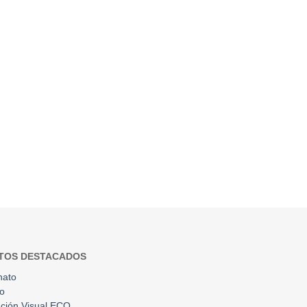
TOS DESTACADOS
nato
to
ción Visual ECO