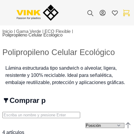
Toggle Nav
Mi cuenta
Lista de de
Mi carr
Buscar
Inicio
Gama Verde
ECO Flexible
Polipropileno Celular Ecológico
Polipropileno Celular Ecológico
Lámina estructurada tipo sandwich o alveolar, ligera,
resistente y 100% reciclable. Ideal para señalética,
embalaje reutilizable, protección y aplicaciones gráficas.
Comprar por
Esta
4
artículos