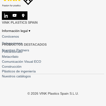
VINK PLASTICS SPAIN
Información legal ▾
Conócenos
Delegaciones
PRODUCTOS DESTACADOS
Nuestros Partners
Policarbonato
Metacrilato
Comunicación Visual ECO
Construcción
Plásticos de ingeniería
Nuestros catálogos
©
2026
VINK Plastics Spain S.L.U.