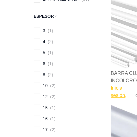
ESPESOR
3
1
4
2
5
1
6
1
BARRA CUA
8
2
INCOLORO
10
2
Inicia
sesión,
12
2
15
1
16
1
17
2