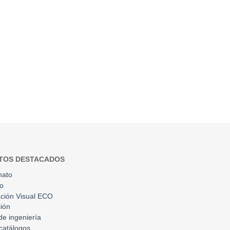
TOS DESTACADOS
nato
to
ción Visual ECO
ión
 de ingeniería
catálogos