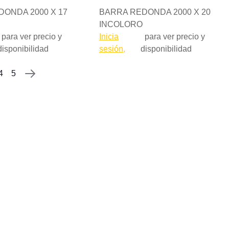
ONDA 2000 X 17
BARRA REDONDA 2000 X 20
INCOLORO
para ver precio y
Inicia
para ver precio y
disponibilidad
sesión,
disponibilidad
4
5
te está viendo la página
a
gina
Página
Página
Página
Siguiente