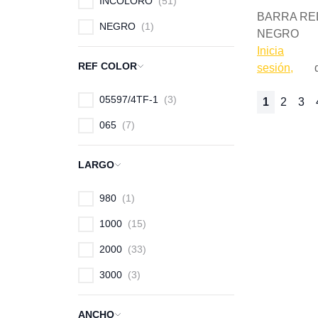
INCOLORO
51
BARRA RED
NEGRO
1
NEGRO
Inicia
REF COLOR
sesión,
05597/4TF-1
3
1
2
3
Página
Actualmen
Págin
Pá
065
7
LARGO
980
1
1000
15
2000
33
3000
3
ANCHO