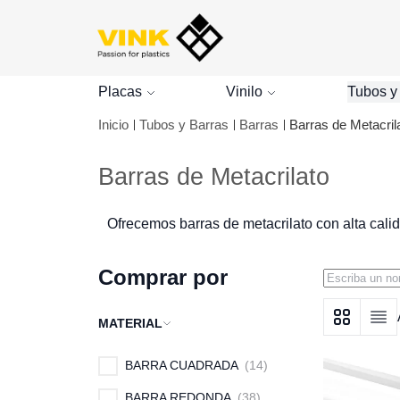
Placas
Vinilo
Tubos y
Inicio
Tubos y Barras
Barras
Barras de Metacril
Barras de Metacrilato
Ofrecemos barras de metacrilato con alta calid
Comprar por
MATERIAL
Ver como
Grid
Lista
BARRA CUADRADA
14
BARRA REDONDA
38