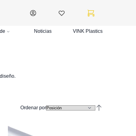
Mi cuenta
Lista de deseos
Mi carrito
de
Noticias
VINK Plastics
 diseño.
Ordenar por
Establecer direcc