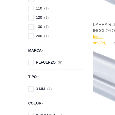
110
1
120
1
BARRA RED
130
1
INCOLORO
200
1
Inicia
sesión,
MARCA
REFUERZO
6
TIPO
3 MM
7
COLOR