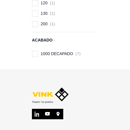
120
1
130
1
200
1
ACABADO
1000 DECAPADO
7