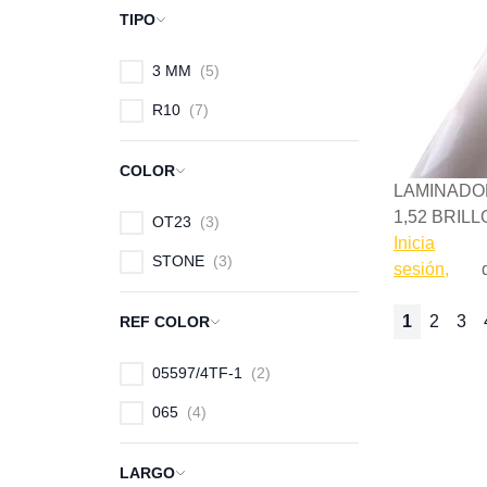
TIPO
3 MM
5
R10
7
COLOR
LAMINADO
1,52 BRILL
OT23
3
Inicia
STONE
3
sesión,
1
2
3
REF COLOR
Página
Actualmen
Págin
Pá
05597/4TF-1
2
065
4
LARGO