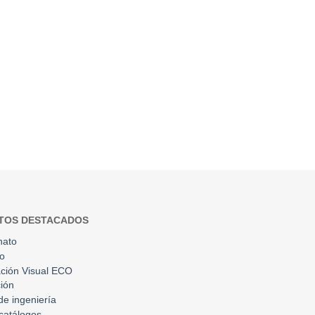
TOS DESTACADOS
nato
to
ción Visual ECO
ión
 de ingeniería
catálogos