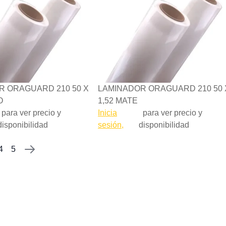
R ORAGUARD 210 50 X
LAMINADOR ORAGUARD 210 50 
O
1,52 MATE
para ver precio y
Inicia
para ver precio y
disponibilidad
sesión,
disponibilidad
4
5
te está viendo la página
a
gina
Página
Página
Página
Siguiente