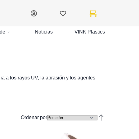
Mi cuenta
Lista de deseos
Mi carrito
de
Noticias
VINK Plastics
a a los rayos UV, la abrasión y los agentes
Ordenar por
Establecer direcc