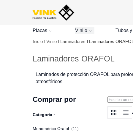
Placas
Vinilo
Tubos y
Inicio
Vinilo
Laminadores
Laminadores ORAFO
Laminadores ORAFOL
Laminados de protección ORAFOL para prolongar
atmosféricos.
Comprar por
Categoría
Ver como
Grid
Lista
Monomérico Orafol
11