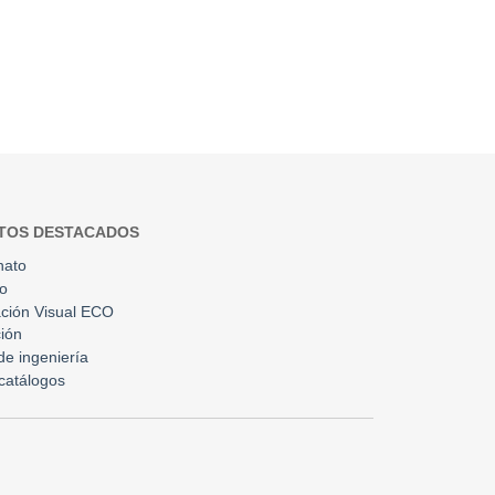
TOS DESTACADOS
nato
to
ción Visual ECO
ión
 de ingeniería
catálogos