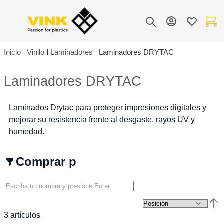
Toggle Nav
Mi cuenta
Lista de de
Mi carr
Buscar
Inicio
Vinilo
Laminadores
Laminadores DRYTAC
Laminadores DRYTAC
Laminados Drytac para proteger impresiones digitales y
mejorar su resistencia frente al desgaste, rayos UV y
humedad.
Comprar por
Esta
3
artículos