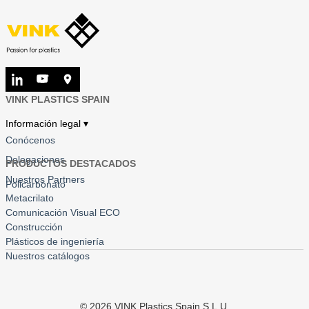
VINK PLASTICS SPAIN
Información legal ▾
Conócenos
Delegaciones
PRODUCTOS DESTACADOS
Nuestros Partners
Policarbonato
Metacrilato
Comunicación Visual ECO
Construcción
Plásticos de ingeniería
Nuestros catálogos
©
2026
VINK Plastics Spain S.L.U.