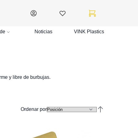
Mi cuenta
Lista de deseos
Mi carrito
de
Noticias
VINK Plastics
rme y libre de burbujas.
Ordenar por
Establecer direcc