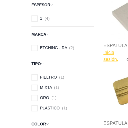
ESPESOR
1
4
MARCA
ESPATULA
ETCHING - RA
2
Inicia
sesión,
TIPO
FIELTRO
1
MIXTA
1
ORO
1
PLASTICO
1
ESPATULA
COLOR