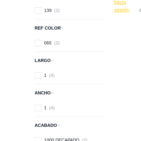
Inicia
sesión,
139
2
REF COLOR
065
2
LARGO
1
4
ANCHO
1
4
ACABADO
1000 DECAPADO
2