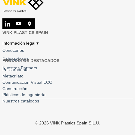
VINK PLASTICS SPAIN
Información legal ▾
Conócenos
Delegaciones
PRODUCTOS DESTACADOS
Nuestros Partners
Policarbonato
Metacrilato
Comunicación Visual ECO
Construcción
Plásticos de ingeniería
Nuestros catálogos
©
2026
VINK Plastics Spain S.L.U.