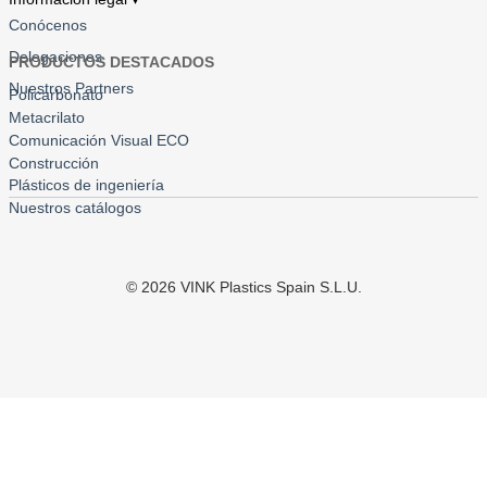
Conócenos
Delegaciones
PRODUCTOS DESTACADOS
Nuestros Partners
Policarbonato
Metacrilato
Comunicación Visual ECO
Construcción
Plásticos de ingeniería
Nuestros catálogos
©
2026
VINK Plastics Spain S.L.U.