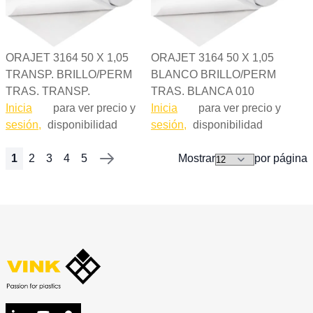
ORAJET 3164 50 X 1,05
ORAJET 3164 50 X 1,05
TRANSP. BRILLO/PERM
BLANCO BRILLO/PERM
TRAS. TRANSP.
TRAS. BLANCA 010
Inicia
para ver precio y
Inicia
para ver precio y
sesión,
disponibilidad
sesión,
disponibilidad
1
2
3
4
5
Mostrar
por página
Página
Actualmente está viendo la página
Página
Página
Página
Página
Página
Siguiente