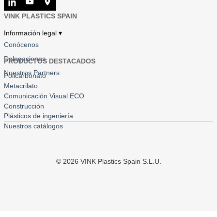
VINK PLASTICS SPAIN
Información legal ▾
Conócenos
Delegaciones
PRODUCTOS DESTACADOS
Nuestros Partners
Policarbonato
Metacrilato
Comunicación Visual ECO
Construcción
Plásticos de ingeniería
Nuestros catálogos
©
2026
VINK Plastics Spain S.L.U.