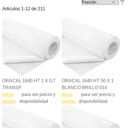
Esta
Artículos
1
-
12
de
211
ORACAL 1640 HT 1 X 0,7
ORACAL 1640 HT 50 X 1
TRANSP.
BLANCO BRILLO 010
Inicia
para ver precio y
Inicia
para ver precio y
sesión,
disponibilidad
sesión,
disponibilidad