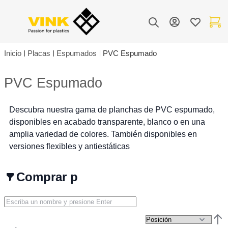
Toggle Nav
Mi cuenta
Lista de de
Mi carr
Buscar
Inicio
Placas
Espumados
PVC Espumado
PVC Espumado
Descubra nuestra gama de planchas de PVC espumado,
disponibles en acabado transparente, blanco o en una
amplia variedad de colores. También disponibles en
versiones flexibles y antiestáticas
Comprar por