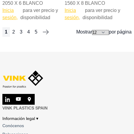
2050 X 6 BLANCO
1560 X 8 BLANCO
Inicia
para ver precio y
Inicia
para ver precio y
sesión,
disponibilidad
sesión,
disponibilidad
1
2
3
4
5
Mostrar
por página
Página
Actualmente está viendo la página
Página
Página
Página
Página
Página
Siguiente
VINK PLASTICS SPAIN
Información legal ▾
Conócenos