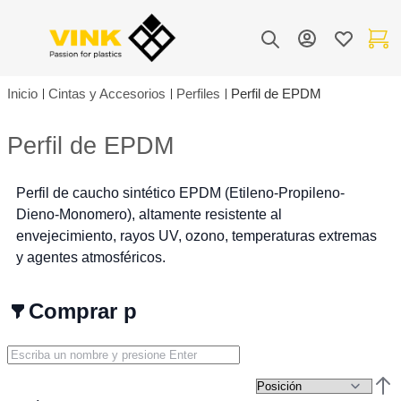
Toggle Nav
Mi cuenta
Lista de de
Mi carr
Buscar
Inicio
Cintas y Accesorios
Perfiles
Perfil de EPDM
Perfil de EPDM
Perfil de caucho sintético EPDM (Etileno-Propileno-
Dieno-Monomero), altamente resistente al
envejecimiento, rayos UV, ozono, temperaturas extremas
y agentes atmosféricos.
Comprar por