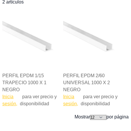
Esta
2
artículos
PERFIL EPDM 1/15
PERFIL EPDM 2/60
TRAPECIO 1000 X 1
UNIVERSAL 1000 X 2
NEGRO
NEGRO
Inicia
para ver precio y
Inicia
para ver precio y
sesión,
disponibilidad
sesión,
disponibilidad
Mostrar
por página